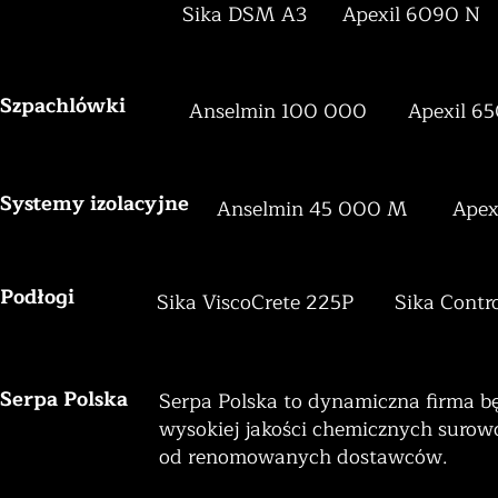
Sika DSM A3
Apexil 6090 N
Szpachlówki
Anselmin 100 000
Apexil 6
Systemy izolacyjne
Anselmin 45 000 M
Apex
Podłogi
Sika ViscoCrete 225P
Sika Cont
Serpa Polska
Serpa Polska to dynamiczna firma bę
wysokiej jakości chemicznych surowc
od renomowanych dostawców.