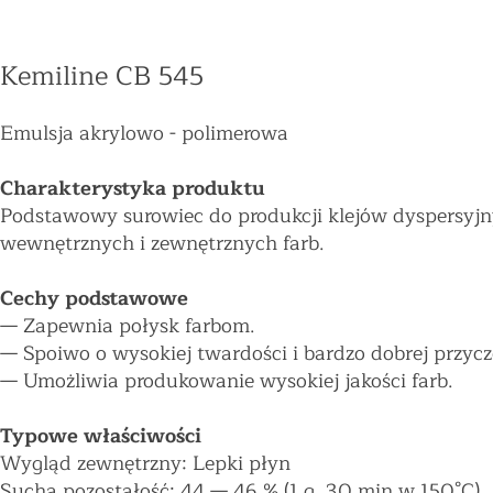
Kemiline CB 545
Emulsja akrylowo - polimerowa
Charakterystyka produktu
Podstawowy surowiec do produkcji klejów dyspersyj
wewnętrznych i zewnętrznych farb.
Cechy podstawowe
—
Zapewnia połysk farbom.
—
Spoiwo o wysokiej twardości i bardzo dobrej przycz
—
Umożliwia produkowanie wysokiej jakości farb.
Typowe właściwości
Wygląd zewnętrzny: Lepki płyn
Sucha pozostałość: 44
—
46 % (1 g, 30 min w 150°C)