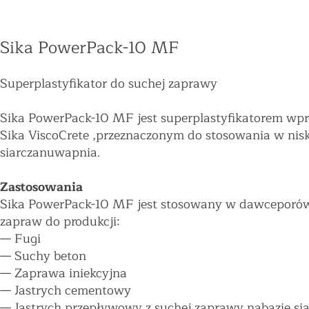
Sika PowerPack-10 MF
Superplastyfikator do suchej zaprawy
Sika PowerPack-10 MF jest superplastyfikatorem wp
Sika ViscoCrete ,przeznaczonym do stosowania w ni
siarczanuwapnia.
Zastosowania
Sika PowerPack-10 MF jest stosowany w dawceporó
zapraw do produkcji:
—
Fugi
—
Suchy beton
—
Zaprawa iniekcyjna
—
Jastrych cementowy
—
Jastrych przepływowy z suchej zaprawy nabazie si