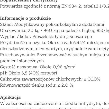
Dopuszczenia / Certyfikaty
Potwierdza zgodność z normą EN 934-2, tabela3.1/3.2 
Informacje o produkcie
Skład: Modyfikowany polikarboksylan z dodatkami
Opakowania: 20 kg / 960 kg na palecie; bigbag 850 k
Wygląd / kolor: Proszek biały do jasnoszarego
Przydatność do użycia: Okres trwałości 24 miesiące 
nieuszkodzonym, nieotwartym, oryginalnie zamknięt
Przechowywanie: Przechowywać w suchym miejscu w 
promieni słonecznych.
Gęstość nasypowa: Około 0,96 g/cm³
pH: Około 5,5 (40% roztwór)
Całkowita zawartośćjonów chlorkowych: ≤ 0,10%
Równowartość tlenku sodu: ≤ 2.0 %
Aplikacja
W zależności od zastosowania i źródła anhydrytu, 