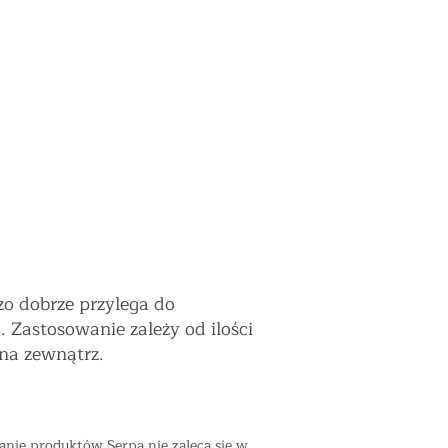
zo dobrze przylega do
 Zastosowanie zależy od ilości
na zewnątrz.
anie produktów Serpa nie zaleca się w