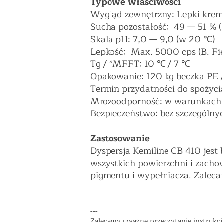
Typowe właściwości
Wygląd zewnętrzny: Lepki kre
Sucha pozostałość: 49
—
51 % (
Skala pH: 7,0
—
9,0 (w 20 ℃)
Lepkość: Max. 5000 cps (B. Fi
Tg / *MFFT: 10 ℃ / 7 ℃
Opakowanie: 120 kg beczka PE /
Termin przydatności do spożycia
Mrozoodporność: w warunkach 
Bezpieczeństwo: bez szczególny
Zastosowanie
Dyspersja Kemiline CB 410 jest 
wszystkich powierzchni i zachow
pigmentu i wypełniacza. Zalec
---
Zalecamy uważne przeczytanie instrukcj