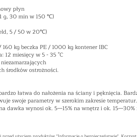
mowy płyn
1 g, 30 min w 150 ℃)
eld, 5 / 50 w 20℃)
 160 kg beczka PE / 1000 kg kontener IBC
: 12 miesięcy w 5 - 35 °C
niezamarzających
ch środków ostrożności.
bardzo łatwa do nałożenia na ściany i pęknięcia. Bard
uje swoje parametry w szerokim zakresie temperatur..
ana dawka wynosi ok. 5
—
15% na wnętrz i ok. 15
—
30% 
i przed użyciem produktów "Informacje o bezpieczeństwie". Korzyst