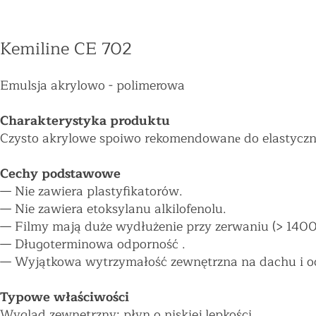
Kemiline CE 702
Emulsja akrylowo - polimerowa
Charakterystyka produktu
Czysto akrylowe spoiwo rekomendowanе do elastyczn
Cechy podstawowe
—
Nie zawiera plastyfikatorów.
—
Nie zawiera etoksylanu alkilofenolu.
—
Filmy mają duże wydłużenie przy zerwaniu (> 1400
—
Długoterminowa odporność .
—
Wyjątkowa wytrzymałość zewnętrzna na dachu i o
Typowe właściwości
Wygląd zewnętrzny: płyn o niskiej lepkości