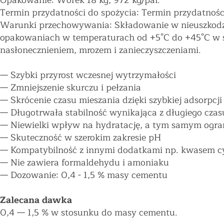
Opakowanie: Worek 18 kg, 972 kg/pal.
Termin przydatności do spożycia: Termin przydatnośc
Warunki przechowywania: Składowanie w nieuszkodzo
opakowaniach w temperaturach od +5°C do +45°C w 
nasłonecznieniem, mrozem i zanieczyszczeniami.
—
Szybki przyrost wczesnej wytrzymałości
—
Zmniejszenie skurczu i pełzania
—
Skrócenie czasu mieszania dzięki szybkiej adsorpcji
—
Długotrwała stabilność wynikająca z długiego cza
—
Niewielki wpływ na hydratację, a tym samym ogran
—
Skuteczność w szerokim zakresie pH
—
Kompatybilność z innymi dodatkami np. kwasem 
—
Nie zawiera formaldehydu i amoniaku
—
Dozowanie: 0,4 - 1,5 % masy cementu
Zalecana dawka
0,4
—
1,5 % w stosunku do masy cementu.