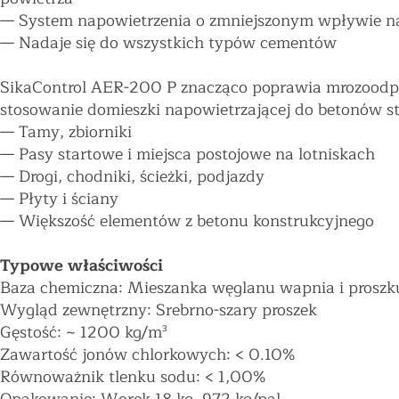
—
System napowietrzenia o zmniejszonym wpływie na 
—
Nadaje się do wszystkich typów cementów
SikaControl AER-200 P znacząco poprawia mrozoodporn
stosowanie domieszki napowietrzającej do betonów st
—
Tamy, zbiorniki
—
Pasy startowe i miejsca postojowe na lotniskach
—
Drogi, chodniki, ścieżki, podjazdy
—
Płyty i ściany
—
Większość elementów z betonu konstrukcyjnego
Typowe właściwości
Baza chemiczna: Mieszanka węglanu wapnia i prosz
Wygląd zewnętrzny: Srebrno-szary proszek
Gęstość: ~ 1200 kg/m³
Zawartość jonów chlorkowych: < 0.10%
Równoważnik tlenku sodu: < 1,00%