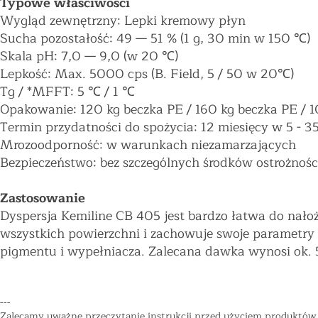
Typowe właściwości
Wygląd zewnętrzny: Lepki kremowy płyn
Sucha pozostałość: 49
—
51 % (1 g, 30 min w 150 ℃)
Skala pH: 7,0
—
9,0 (w 20 ℃)
Lepkość: Max. 5000 cps (B. Field, 5 / 50 w 20℃)
Tg / *MFFT: 5 ℃ / 1 ℃
Opakowanie: 120 kg beczka PE / 160 kg beczka PE / 
Termin przydatności do spożycia: 12 miesięcy w 5 - 35
Mrozoodporność: w warunkach niezamarzających
Bezpieczeństwo: bez szczególnych środków ostrożnośc
Zastosowanie
Dyspersja Kemiline CB 405 jest bardzo łatwa do nałoż
wszystkich powierzchni i zachowuje swoje parametry w
pigmentu i wypełniacza. Zalecana dawka wynosi ok. 
---
Zalecamy uważne przeczytanie instrukcji przed użyciem produktów "