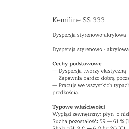
Kemiline SS 333
Dyspersja styrenowo-akr
Dyspersja styrenowo - akrylowa
Cechy podstawowe
—
Dyspersja tworzy elastyczną, 
—
Zapewnia bardzo dobrą począ
—
Pracuje we wszystkich typac
prędkością.
​Typowe właściwości
Wygląd zewnętrzny: płyn o nisk
Sucha pozostałość: 59
—
61 % (
Skala pH: 3,0
—
6,0 (w 20 °C)