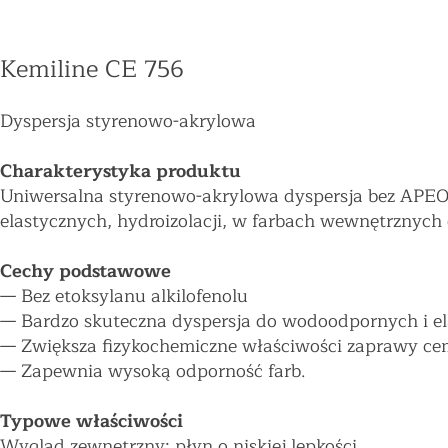
Kemiline CE 756
Dyspersja styrenowo-akrylowa
Charakterystyka produktu
Uniwersalna styrenowo-akrylowa dyspersja bez APEO.
elastycznych, hydroizolacji, w farbach wewnętrznych
Cechy podstawowe
—
Bez etoksylanu alkilofenolu
—
Bardzo skuteczna dyspersja do wodoodpornych i e
—
Zwiększa fizykochemiczne właściwości zaprawy ce
—
Zapewnia wysoką odporność farb.
Typowe właściwości
Wygląd zewnętrzny: płyn o niskiej lepkości