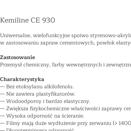
Kemiline CE 930
Uniwersalne, wielofunkcyjne spoiwo styrenowo-akrylo
w zastosowaniu zapraw cementowych, powłok elasty
Zastosowanie
Przemysł chemiczny, farby wewnętrznych i zewnętrz
Charakterystyka
—
Bez etoksylanu alkilofenolu.
—
Nie zawiera plastyfikatorów.
—
Wodoodporny i bardzo elastyczny.
—
Zwiększa fizykochemiczne właściwości zaprawy ce
—
Wysoka odporność na ścieranie.
—
Filmy mają duże wydłużenie przy zerwaniu (> 140
—
Długoterminowa odporność